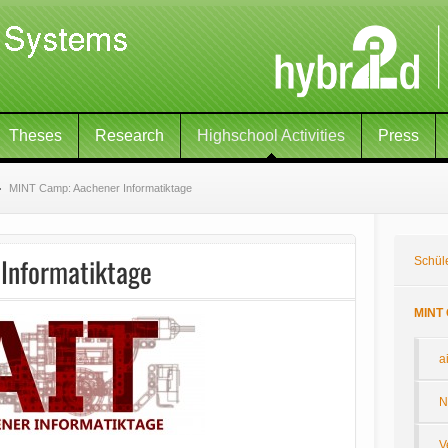
Theses
Research
Highschool Activities
Press
MINT Camp: Aachener Informatiktage
Informatiktage
Schül
MINT 
a
N
V