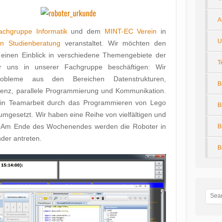
A
achgruppe Informatik
und dem
MINT-EC Verein
in
U
en Studienberatung
veranstaltet. Wir möchten den
einen Einblick in verschiedene Themengebiete der
T
r uns in unserer Fachgruppe beschäftigen: Wir
Probleme aus den Bereichen Datenstrukturen,
B
ligenz, parallele Programmierung und Kommunikation.
 in Teamarbeit durch das Programmieren von Lego
B
umgesetzt. Wir haben eine Reihe von vielfältigen und
. Am Ende des Wochenendes werden die Roboter in
B
der antreten.
B