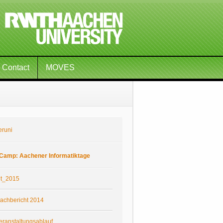
Contact
MOVES
eruni
Camp: Aachener Informatiktage
it_2015
achbericht 2014
eranstaltungsablauf