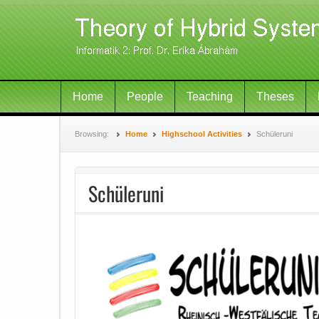
Home
People
Teaching
Theses
Browsing:
Home
Highschool Activities
Schüleruni
Schüleruni