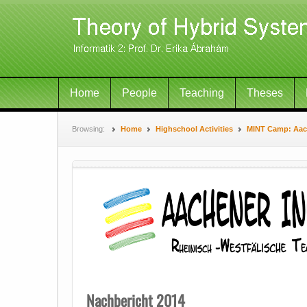
Home
People
Teaching
Theses
Browsing:
Home
Highschool Activities
MINT Camp: Aach
Nachbericht 2014