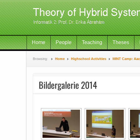
Home
People
Teaching
Theses
Browsing:
Home
Highschool Activities
MINT Camp: Aach
Bildergalerie 2014