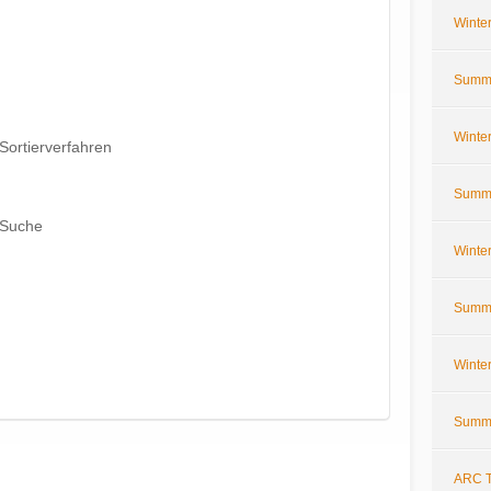
Winte
Summe
Winte
Sortierverfahren
Summe
 Suche
Winte
Summe
Winte
Summe
ARC T