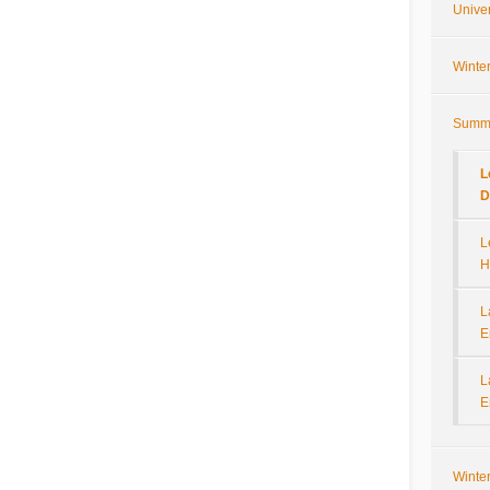
Univer
Winte
Summe
L
D
L
H
L
E
L
E
Winte