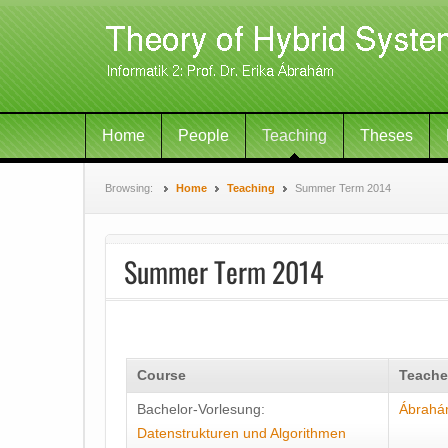
Home
People
Teaching
Theses
Browsing:
Home
Teaching
Summer Term 2014
Summer Term 2014
Course
Teache
Bachelor-Vorlesung:
Ábrah
Datenstrukturen und Algorithmen