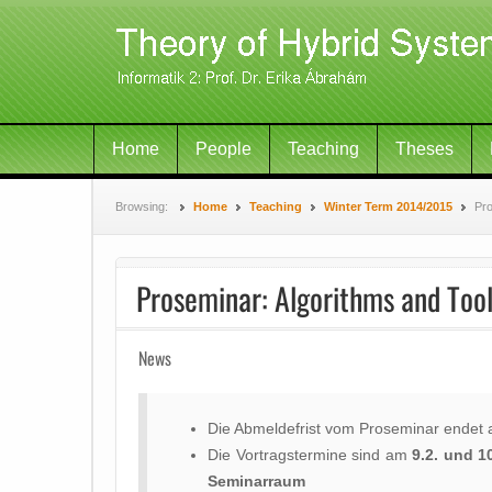
Home
People
Teaching
Theses
Browsing:
Home
Teaching
Winter Term 2014/2015
Pro
Proseminar: Algorithms and Tools
News
Die Abmeldefrist vom Proseminar endet
Die Vortragstermine sind am
9.2. und 1
Seminarraum